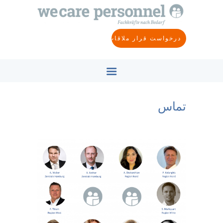
خانه
در باره ما
درخواست قرار ملاقات
صنایع
هدف
مفهوم
تماس
تماس
FA