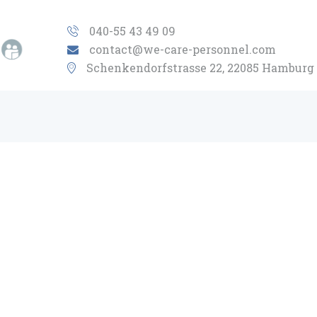
BAHAY
040-55 43 49 09
contact@we-care-personnel.com
TUNGKOL SA ATIN
Schenkendorfstrasse 22, 22085 Hamburg
MGA SEKTOR NG
INDUSTRIYA
LAYUNIN
KONSEPTO
MAKIPAG-UGNAYAN
TL