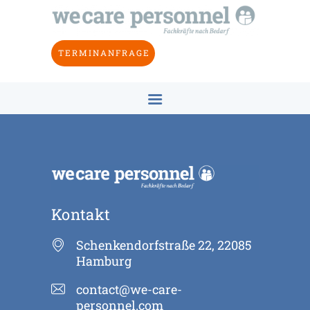
HOME
ÜBER UNS
TERMINANFRAGE
BRANCHEN
ZIELSETZUNG
KONZEPT
KONTAKT
DE
Kontakt
Schenkendorfstraße 22, 22085
Hamburg
contact@we-care-
personnel.com