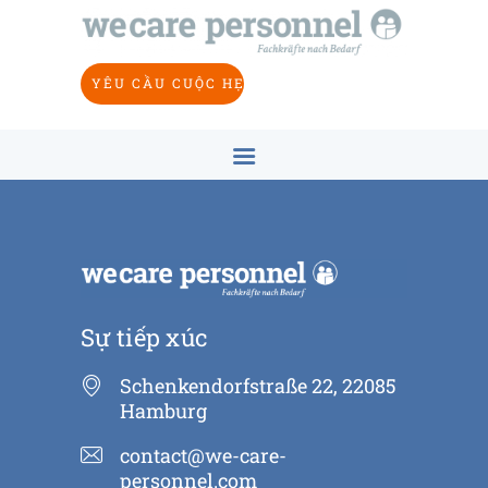
NHÀ
VỀ CHÚNG TÔI
YÊU CẦU CUỘC HẸN
NGÀNH CÔNG NGHIỆP
MỤC TIÊU
KHÁI NIỆM
SỰ TIẾP XÚC
VI
Sự tiếp xúc
Schenkendorfstraße 22, 22085
Hamburg
contact@we-care-
personnel.com