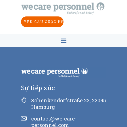
NHÀ
VỀ CHÚNG TÔI
YÊU CẦU CUỘC HẸN
NGÀNH CÔNG NGHIỆP
MỤC TIÊU
KHÁI NIỆM
SỰ TIẾP XÚC
VI
Sự tiếp xúc
Schenkendorfstraße 22, 22085
Hamburg
contact@we-care-
personnel.com